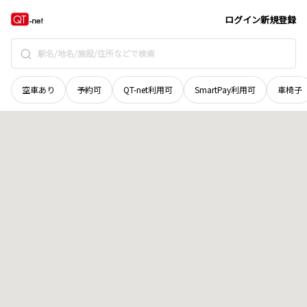
島根県
益田市
左ヶ山町
地域選択で探す
ログイン
新規登録
空車あり
予約可
QT-net利用可
SmartPay利用可
車椅子