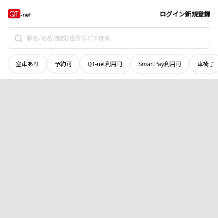
島根県
益田市
柏原町
地域選択で探す
ログイン
新規登録
空車あり
予約可
QT-net利用可
SmartPay利用可
車椅子