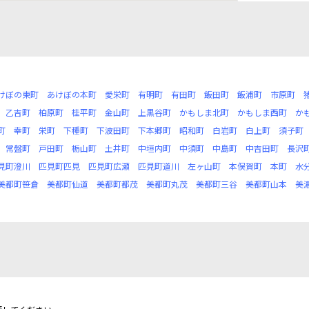
けぼの東町
あけぼの本町
愛栄町
有明町
有田町
飯田町
飯浦町
市原町
乙吉町
柏原町
桂平町
金山町
上黒谷町
かもしま北町
かもしま西町
か
町
幸町
栄町
下種町
下波田町
下本郷町
昭和町
白岩町
白上町
須子町
常盤町
戸田町
栃山町
土井町
中垣内町
中須町
中島町
中吉田町
長沢
見町澄川
匹見町匹見
匹見町広瀬
匹見町道川
左ヶ山町
本俣賀町
本町
水
美都町笹倉
美都町仙道
美都町都茂
美都町丸茂
美都町三谷
美都町山本
美