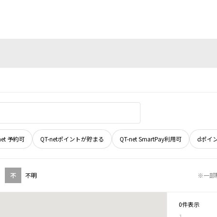
net 予約可
QT-netポイントが貯まる
QT-net SmartPay利用可
dポイ
不
不明
※一部
0件表示
1