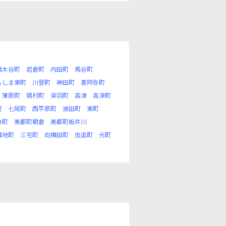
猪木谷町
岩倉町
内田町
馬谷町
もしま東町
川登町
神田町
喜阿弥町
薄原町
隅村町
染羽町
高津
高津町
町
七尾町
西平原町
波田町
東町
分町
美都町朝倉
美都町板井川
濃地町
三宅町
向横田町
虫追町
元町