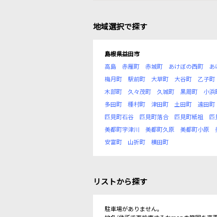
地域選択で探す
島根県益田市
高島
赤雁町
赤城町
あけぼの西町
あ
梅月町
駅前町
大草町
大谷町
乙子町
木部町
久々茂町
久城町
黒周町
小浜
多田町
種村町
津田町
土田町
遠田町
匹見町石谷
匹見町落合
匹見町紙祖
匹
美都町宇津川
美都町久原
美都町小原
安富町
山折町
横田町
リストから探す
駐車場がありません。