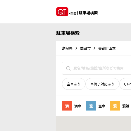
駐車場検索
駐車場検索
島根県
益田市
美都町山本
空車あり
車椅子対応あり
QT-
満
満車
空
空車
混
混雑