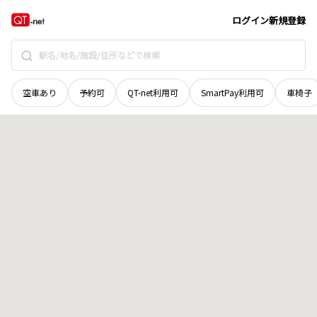
島根県
益田市
美都町朝倉
地域選択で探す
ログイン
新規登録
空車あり
予約可
QT-net利用可
SmartPay利用可
車椅子