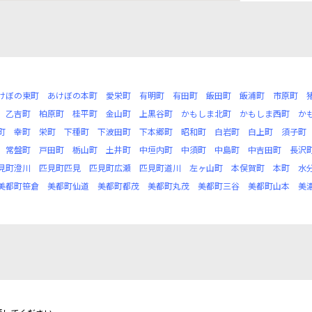
けぼの東町
あけぼの本町
愛栄町
有明町
有田町
飯田町
飯浦町
市原町
乙吉町
柏原町
桂平町
金山町
上黒谷町
かもしま北町
かもしま西町
か
町
幸町
栄町
下種町
下波田町
下本郷町
昭和町
白岩町
白上町
須子町
常盤町
戸田町
栃山町
土井町
中垣内町
中須町
中島町
中吉田町
長沢
見町澄川
匹見町匹見
匹見町広瀬
匹見町道川
左ヶ山町
本俣賀町
本町
水
美都町笹倉
美都町仙道
美都町都茂
美都町丸茂
美都町三谷
美都町山本
美