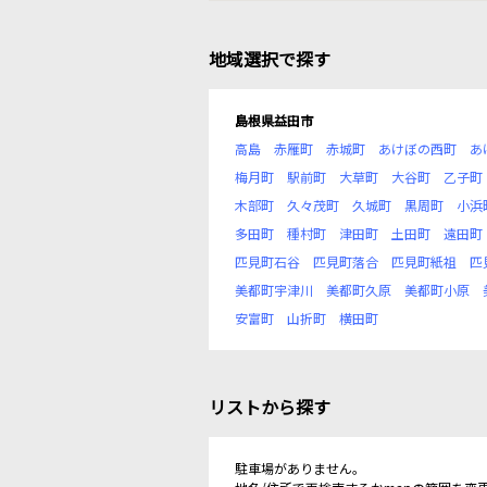
地域選択で探す
島根県益田市
高島
赤雁町
赤城町
あけぼの西町
あ
梅月町
駅前町
大草町
大谷町
乙子町
木部町
久々茂町
久城町
黒周町
小浜
多田町
種村町
津田町
土田町
遠田町
匹見町石谷
匹見町落合
匹見町紙祖
匹
美都町宇津川
美都町久原
美都町小原
安富町
山折町
横田町
リストから探す
駐車場がありません。