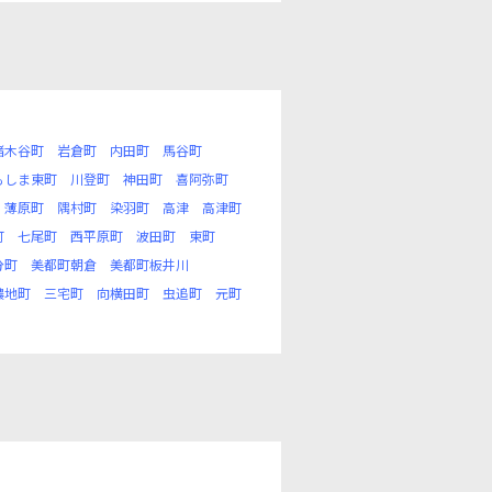
猪木谷町
岩倉町
内田町
馬谷町
もしま東町
川登町
神田町
喜阿弥町
薄原町
隅村町
染羽町
高津
高津町
町
七尾町
西平原町
波田町
東町
分町
美都町朝倉
美都町板井川
濃地町
三宅町
向横田町
虫追町
元町