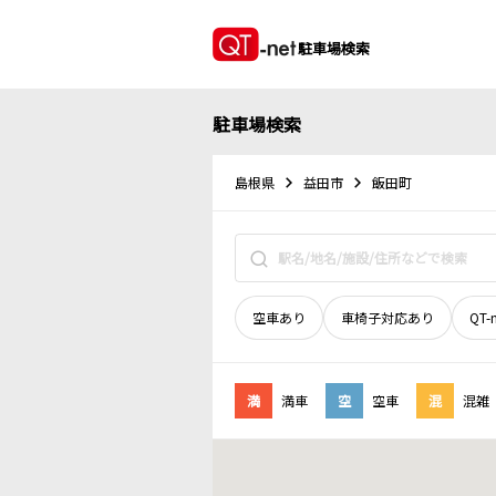
駐車場検索
駐車場検索
島根県
益田市
飯田町
空車あり
車椅子対応あり
QT-
満
満車
空
空車
混
混雑