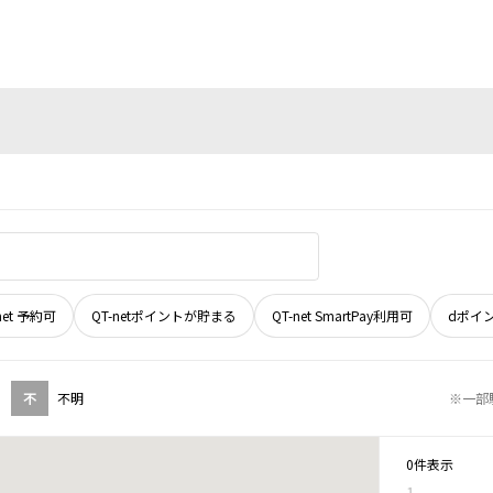
net 予約可
QT-netポイントが貯まる
QT-net SmartPay利用可
dポイ
不
不明
※一部
0件表示
1