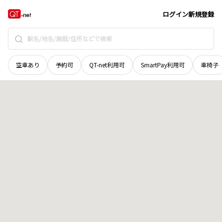
島根県
邑智郡川本町
大字南佐木
地域選択で探す
ログイン
新規登録
空車あり
予約可
QT-net利用可
SmartPay利用可
車椅子