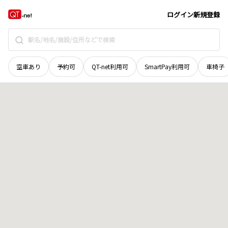
島根県
邑智郡美郷町
乙原
地域選択で探す
ログイン
新規登録
空車あり
予約可
QT-net利用可
SmartPay利用可
車椅子