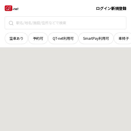
島根県
邑智郡美郷町
九日市
地域選択で探す
ログイン
新規登録
空車あり
予約可
QT-net利用可
SmartPay利用可
車椅子