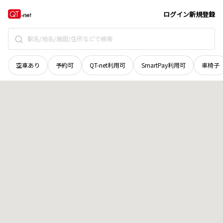
島根県
邑智郡美郷町
片山
地域選択で探す
ログイン
新規登録
空車あり
予約可
QT-net利用可
SmartPay利用可
車椅子