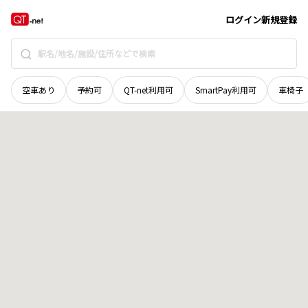
島根県
邑智郡美郷町
石原
地域選択で探す
ログイン
新規登録
空車あり
予約可
QT-net利用可
SmartPay利用可
車椅子