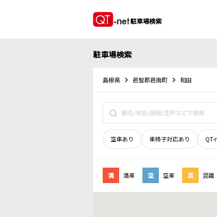
駐車場検索
駐車場検索
島根県
邑智郡邑南町
和田
空車あり
車椅子対応あり
QT-
満
満車
空
空車
混
混雑