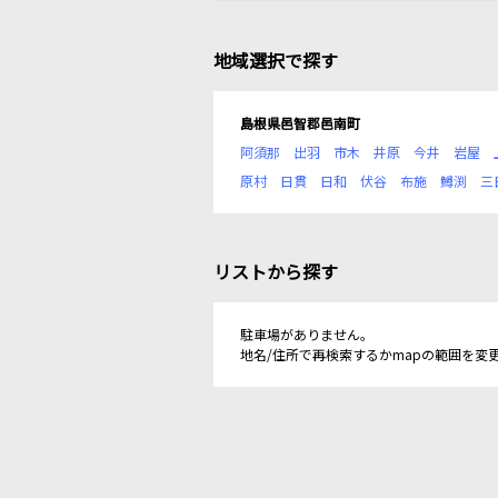
地域選択で探す
島根県邑智郡邑南町
阿須那
出羽
市木
井原
今井
岩屋
原村
日貫
日和
伏谷
布施
鱒渕
三
リストから探す
駐車場がありません。
地名/住所で再検索するかmapの範囲を変