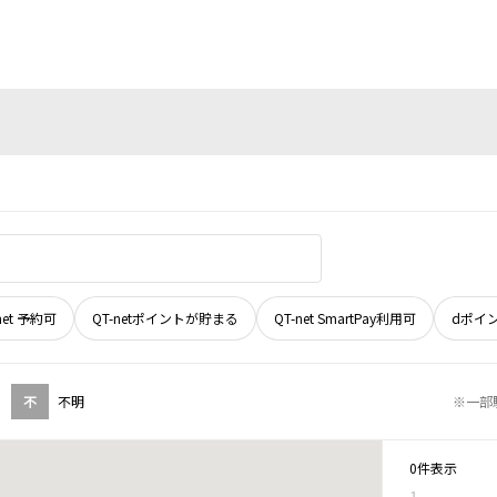
net 予約可
QT-netポイントが貯まる
QT-net SmartPay利用可
dポイ
不
不明
※一部
0件表示
1