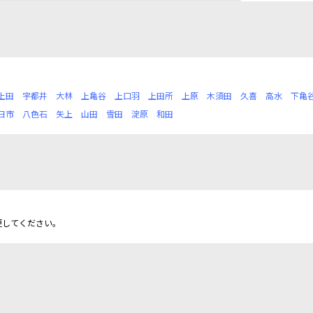
上田
宇都井
大林
上亀谷
上口羽
上田所
上原
木須田
久喜
高水
下亀
日市
八色石
矢上
山田
雪田
淀原
和田
更してください。