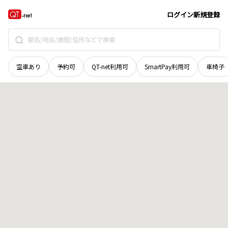
島根県
邑智郡邑南町
岩屋
地域選択で探す
ログイン
新規登録
空車あり
予約可
QT-net利用可
SmartPay利用可
車椅子