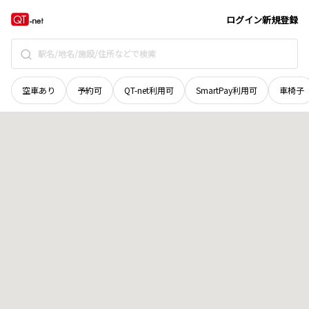
島根県
邑智郡邑南町
木須田
地域選択で探す
ログイン
新規登録
空車あり
予約可
QT-net利用可
SmartPay利用可
車椅子