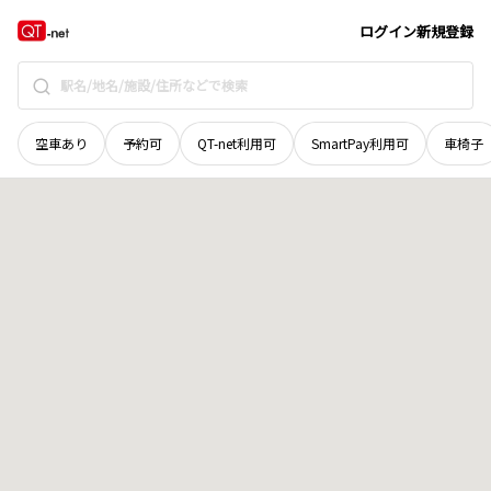
島根県
邑智郡邑南町
雪田
地域選択で探す
ログイン
新規登録
空車あり
予約可
QT-net利用可
SmartPay利用可
車椅子