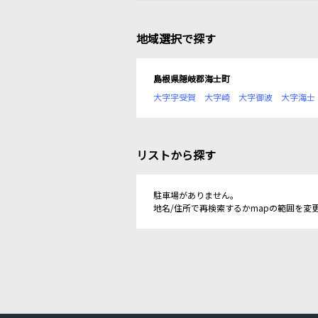
地域選択で探す
島根県隠岐郡海士町
大字宇受賀
大字崎
大字御波
大字海士
リストから探す
駐車場がありません。
地名/住所で再検索するかmapの範囲を変