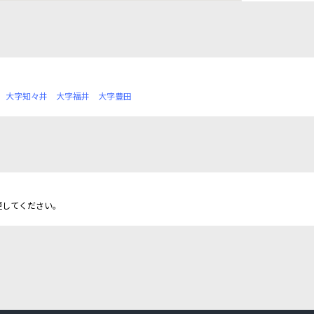
大字知々井
大字福井
大字豊田
更してください。