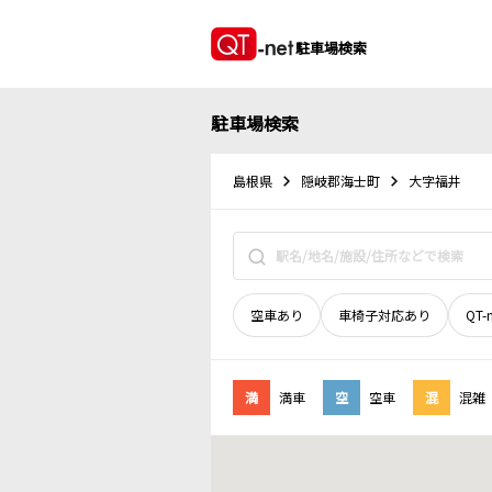
駐車場検索
駐車場検索
島根県
隠岐郡海士町
大字福井
空車あり
車椅子対応あり
QT-
満
満車
空
空車
混
混雑