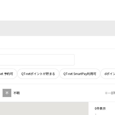
net 予約可
QT-netポイントが貯まる
QT-net SmartPay利用可
dポイ
不
不明
※一部
0件表示
1