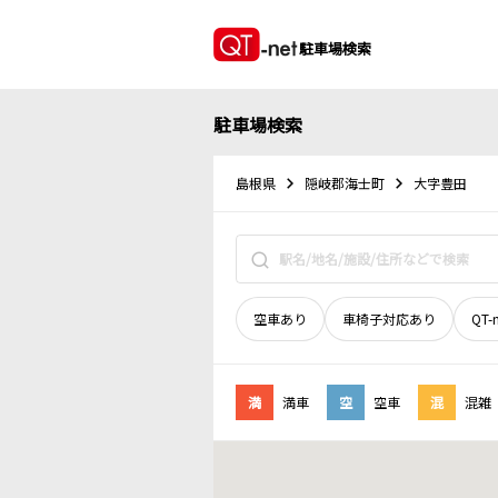
駐車場検索
駐車場検索
島根県
隠岐郡海士町
大字豊田
空車あり
車椅子対応あり
QT-
満
満車
空
空車
混
混雑