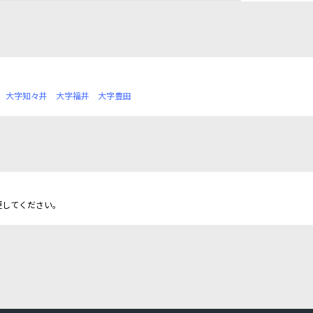
大字知々井
大字福井
大字豊田
更してください。