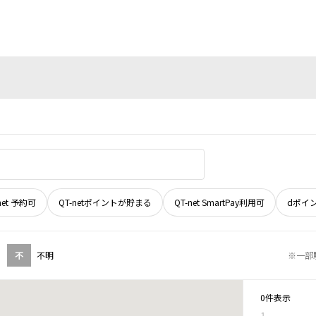
net 予約可
QT-netポイントが貯まる
QT-net SmartPay利用可
dポイ
不
不明
※一部
0件表示
1