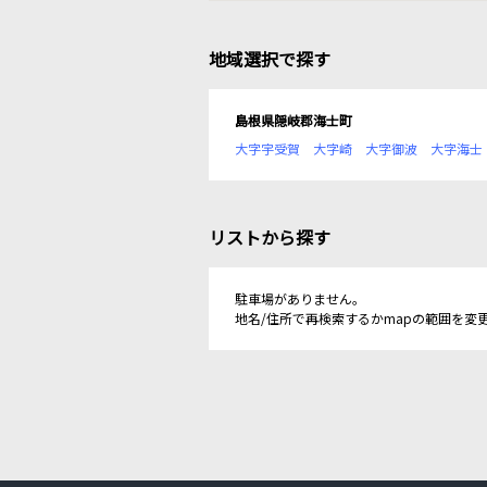
地域選択で探す
島根県隠岐郡海士町
大字宇受賀
大字崎
大字御波
大字海士
リストから探す
駐車場がありません。
地名/住所で再検索するかmapの範囲を変