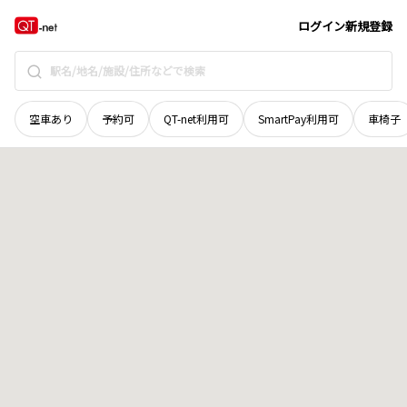
島根県
隠岐郡知夫村
高平
地域選択で探す
ログイン
新規登録
空車あり
予約可
QT-net利用可
SmartPay利用可
車椅子