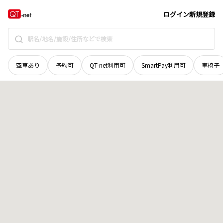
島根県
隠岐郡隠岐の島町
山田
地域選択で探す
ログイン
新規登録
空車あり
予約可
QT-net利用可
SmartPay利用可
車椅子