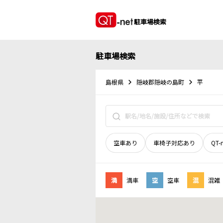
駐車場検索
駐車場検索
島根県
隠岐郡隠岐の島町
平
空車あり
車椅子対応あり
QT-
満
満車
空
空車
混
混雑