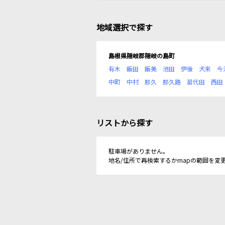
地域選択で探す
島根県隠岐郡隠岐の島町
有木
飯田
飯美
池田
伊後
犬来
今
中町
中村
那久
那久路
苗代田
西田
リストから探す
駐車場がありません。
地名/住所で再検索するかmapの範囲を変