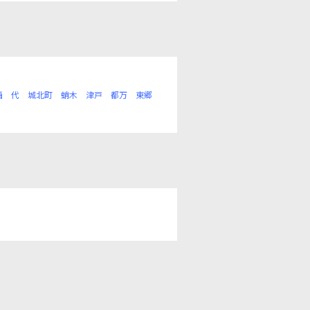
西
代
城北町
蛸木
津戸
都万
東郷