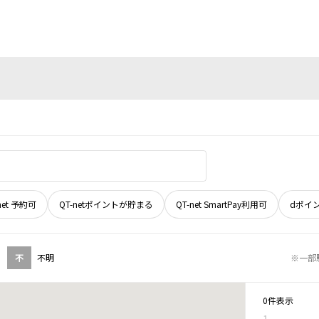
net 予約可
QT-netポイントが貯まる
QT-net SmartPay利用可
dポイ
不
不明
※一部
0件表示
1