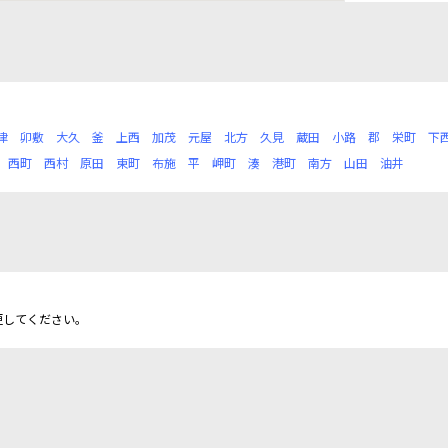
津
卯敷
大久
釜
上西
加茂
元屋
北方
久見
蔵田
小路
郡
栄町
下
西町
西村
原田
東町
布施
平
岬町
湊
港町
南方
山田
油井
更してください。