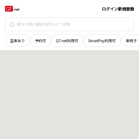
島根県
隠岐郡隠岐の島町
油井
地域選択で探す
ログイン
新規登録
空車あり
予約可
QT-net利用可
SmartPay利用可
車椅子