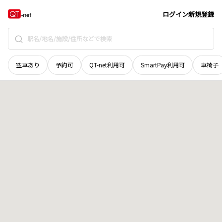
島根県
雲南市
三刀屋町殿河内
地域選択で探す
ログイン
新規登録
空車あり
予約可
QT-net利用可
SmartPay利用可
車椅子