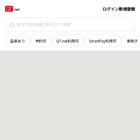
島根県
雲南市
三刀屋町高窪
地域選択で探す
ログイン
新規登録
空車あり
予約可
QT-net利用可
SmartPay利用可
車椅子