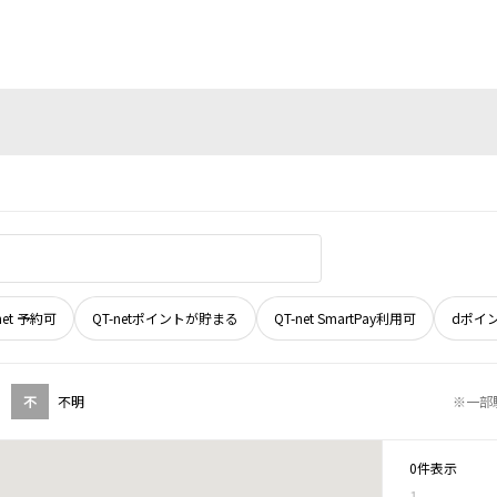
net 予約可
QT-netポイントが貯まる
QT-net SmartPay利用可
dポイ
不
不明
※一部
0件表示
1