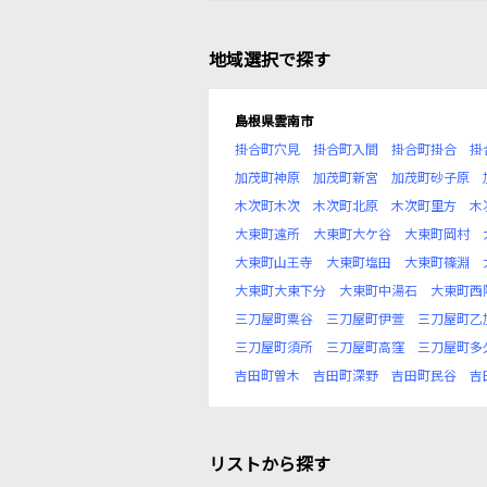
地域選択で探す
島根県雲南市
掛合町穴見
掛合町入間
掛合町掛合
掛
加茂町神原
加茂町新宮
加茂町砂子原
木次町木次
木次町北原
木次町里方
木
大東町遠所
大東町大ケ谷
大東町岡村
大東町山王寺
大東町塩田
大東町篠淵
大東町大東下分
大東町中湯石
大東町西
三刀屋町粟谷
三刀屋町伊萱
三刀屋町乙
三刀屋町須所
三刀屋町高窪
三刀屋町多
吉田町曽木
吉田町深野
吉田町民谷
吉
リストから探す