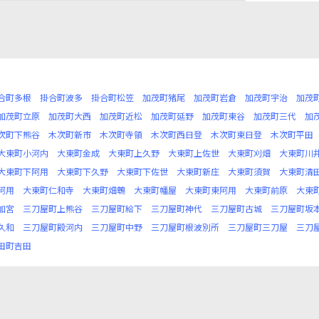
合町多根
掛合町波多
掛合町松笠
加茂町猪尾
加茂町岩倉
加茂町宇治
加茂
加茂町立原
加茂町大西
加茂町近松
加茂町延野
加茂町東谷
加茂町三代
加
次町下熊谷
木次町新市
木次町寺領
木次町西日登
木次町東日登
木次町平田
大東町小河内
大東町金成
大東町上久野
大東町上佐世
大東町刈畑
大東町川
大東町下阿用
大東町下久野
大東町下佐世
大東町新庄
大東町須賀
大東町清
阿用
大東町仁和寺
大東町畑鵯
大東町幡屋
大東町東阿用
大東町前原
大東
加宮
三刀屋町上熊谷
三刀屋町給下
三刀屋町神代
三刀屋町古城
三刀屋町坂
久和
三刀屋町殿河内
三刀屋町中野
三刀屋町根波別所
三刀屋町三刀屋
三刀
田町吉田