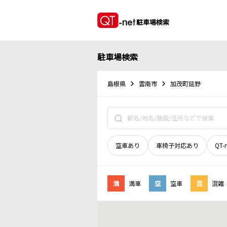
駐車場検索
駐車場検索
島根県
雲南市
加茂町延野
空車あり
車椅子対応あり
QT-
満
満車
空
空車
混
混雑