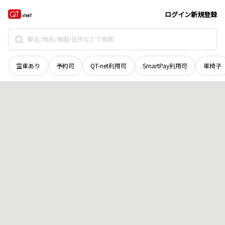
島根県
雲南市
吉田町吉田
地域選択で探す
ログイン
新規登録
空車あり
予約可
QT-net利用可
SmartPay利用可
車椅子