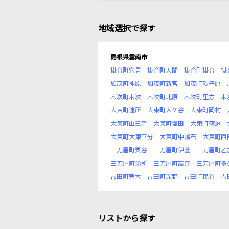
地域選択で探す
島根県雲南市
掛合町穴見
掛合町入間
掛合町掛合
掛
加茂町神原
加茂町新宮
加茂町砂子原
木次町木次
木次町北原
木次町里方
木
大東町遠所
大東町大ケ谷
大東町岡村
大東町山王寺
大東町塩田
大東町篠淵
大東町大東下分
大東町中湯石
大東町西
三刀屋町粟谷
三刀屋町伊萱
三刀屋町乙
三刀屋町須所
三刀屋町高窪
三刀屋町多
吉田町曽木
吉田町深野
吉田町民谷
吉
リストから探す