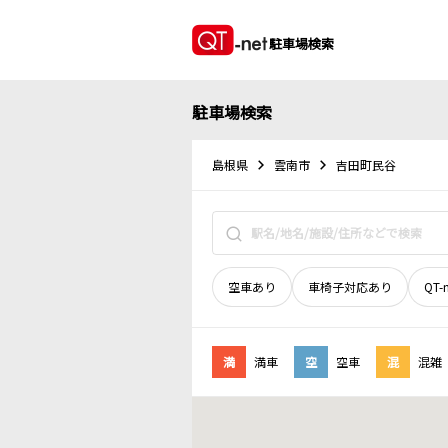
駐車場検索
駐車場検索
島根県
雲南市
吉田町民谷
空車あり
車椅子対応あり
QT-
満
満車
空
空車
混
混雑