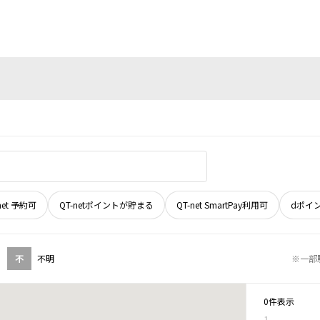
net 予約可
QT-netポイントが貯まる
QT-net SmartPay利用可
dポイ
不
不明
※一部
0件表示
1