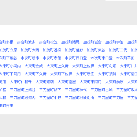
合町多根
掛合町波多
掛合町松笠
加茂町猪尾
加茂町岩倉
加茂町宇治
加茂
加茂町立原
加茂町大西
加茂町近松
加茂町延野
加茂町東谷
加茂町三代
加
次町下熊谷
木次町新市
木次町寺領
木次町西日登
木次町東日登
木次町平田
大東町小河内
大東町金成
大東町上久野
大東町上佐世
大東町刈畑
大東町川
大東町下阿用
大東町下久野
大東町下佐世
大東町新庄
大東町須賀
大東町清
阿用
大東町仁和寺
大東町畑鵯
大東町幡屋
大東町東阿用
大東町前原
大東
加宮
三刀屋町上熊谷
三刀屋町給下
三刀屋町神代
三刀屋町古城
三刀屋町坂
久和
三刀屋町殿河内
三刀屋町中野
三刀屋町根波別所
三刀屋町三刀屋
三刀
田町吉田