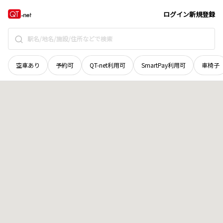
島根県
雲南市
大東町上久野
地域選択で探す
ログイン
新規登録
空車あり
予約可
QT-net利用可
SmartPay利用可
車椅子