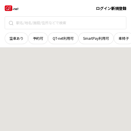
島根県
雲南市
木次町下熊谷
地域選択で探す
ログイン
新規登録
空車あり
予約可
QT-net利用可
SmartPay利用可
車椅子