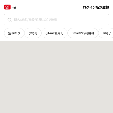
島根県
飯石郡飯南町
下赤名
地域選択で探す
ログイン
新規登録
空車あり
予約可
QT-net利用可
SmartPay利用可
車椅子