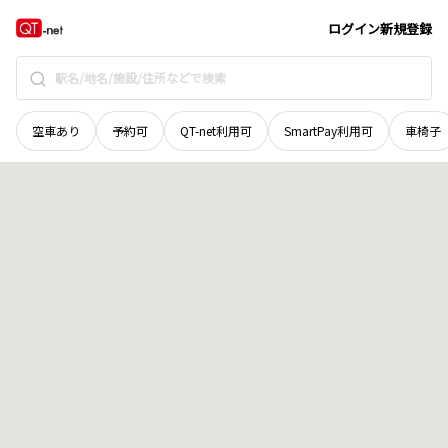
島根県
飯石郡飯南町
角井
地域選択で探す
ログイン
新規登録
空車あり
予約可
QT-net利用可
SmartPay利用可
車椅子