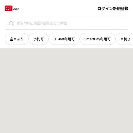
島根県
飯石郡飯南町
都加賀
地域選択で探す
ログイン
新規登録
空車あり
予約可
QT-net利用可
SmartPay利用可
車椅子