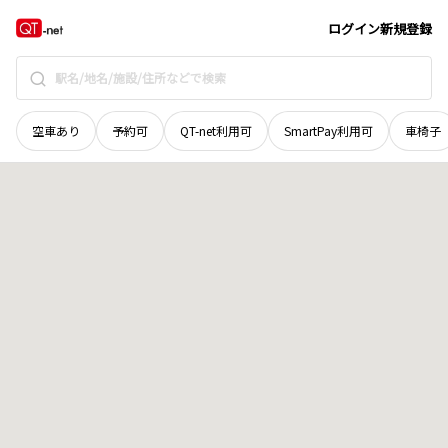
島根県
鹿足郡吉賀町
樋口
地域選択で探す
ログイン
新規登録
空車あり
予約可
QT-net利用可
SmartPay利用可
車椅子