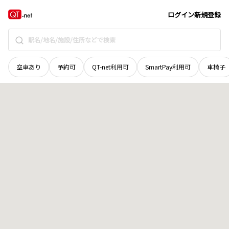
島根県
鹿足郡吉賀町
沢田
地域選択で探す
ログイン
新規登録
空車あり
予約可
QT-net利用可
SmartPay利用可
車椅子