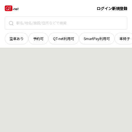
島根県
鹿足郡津和野町
中曽野
地域選択で探す
ログイン
新規登録
空車あり
予約可
QT-net利用可
SmartPay利用可
車椅子