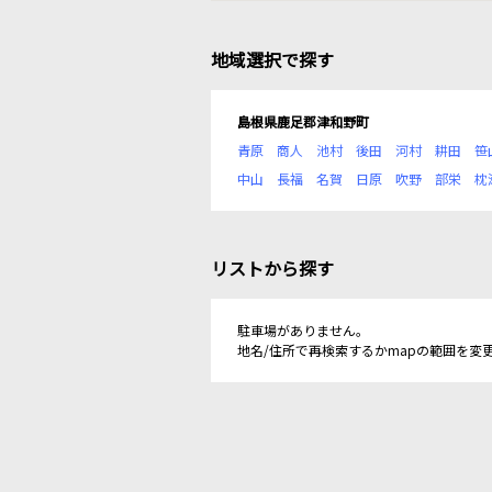
地域選択で探す
島根県鹿足郡津和野町
青原
商人
池村
後田
河村
耕田
笹
中山
長福
名賀
日原
吹野
部栄
枕
リストから探す
駐車場がありません。
地名/住所で再検索するかmapの範囲を変