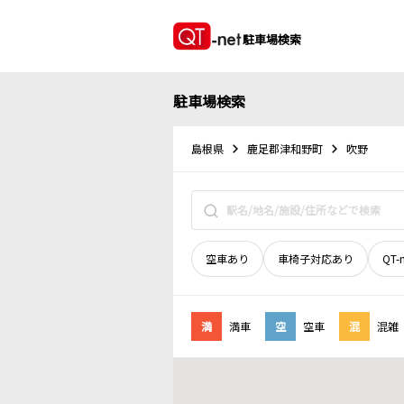
駐車場検索
駐車場検索
島根県
鹿足郡津和野町
吹野
空車あり
車椅子対応あり
QT-
満
満車
空
空車
混
混雑