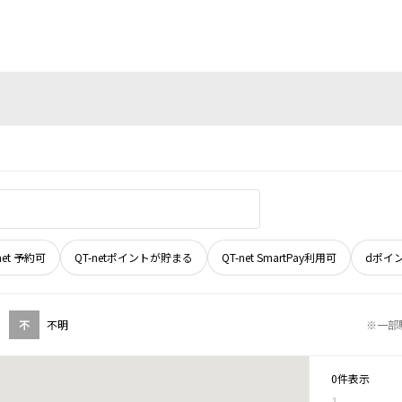
net 予約可
QT-netポイントが貯まる
QT-net SmartPay利用可
dポイ
不
不明
※一部
0件表示
1