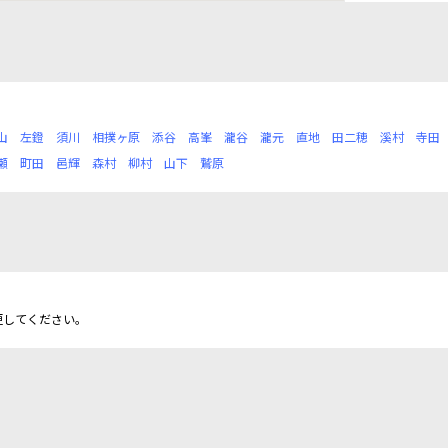
山
左鐙
須川
相撲ヶ原
添谷
高峯
瀧谷
瀧元
直地
田二穂
溪村
寺田
瀬
町田
邑輝
森村
柳村
山下
鷲原
更してください。