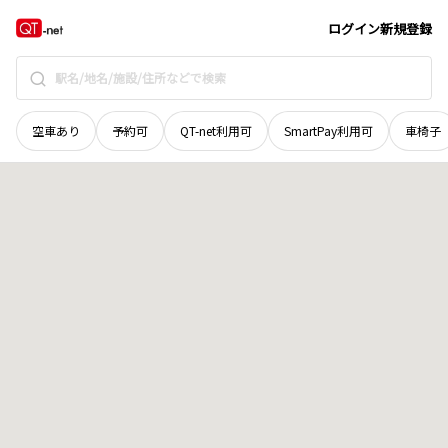
島根県
鹿足郡津和野町
商人
地域選択で探す
ログイン
新規登録
空車あり
予約可
QT-net利用可
SmartPay利用可
車椅子