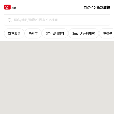
島根県
鹿足郡津和野町
山下
地域選択で探す
ログイン
新規登録
空車あり
予約可
QT-net利用可
SmartPay利用可
車椅子