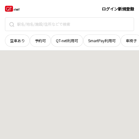
島根県
鹿足郡津和野町
豊稼
地域選択で探す
ログイン
新規登録
空車あり
予約可
QT-net利用可
SmartPay利用可
車椅子