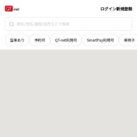
島根県
鹿足郡津和野町
鷲原
地域選択で探す
ログイン
新規登録
空車あり
予約可
QT-net利用可
SmartPay利用可
車椅子