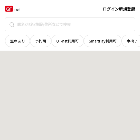
島根県
鹿足郡津和野町
地域選択で探す
ログイン
新規登録
空車あり
予約可
QT-net利用可
SmartPay利用可
車椅子