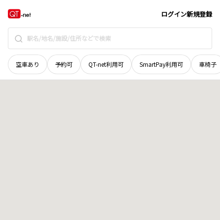
広島県
三原市
久井町和草
地域選択で探す
ログイン
新規登録
空車あり
予約可
QT-net利用可
SmartPay利用可
車椅子