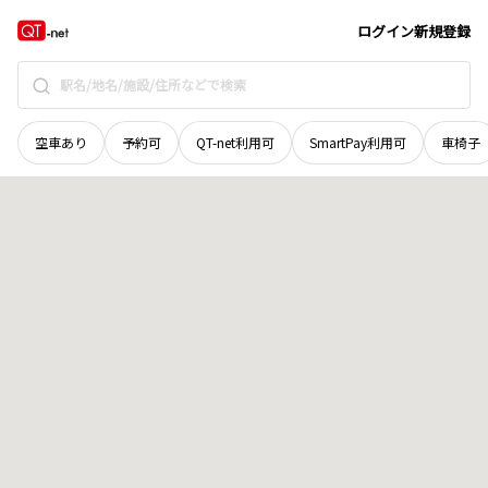
広島県
三原市
久井町小林
地域選択で探す
ログイン
新規登録
空車あり
予約可
QT-net利用可
SmartPay利用可
車椅子