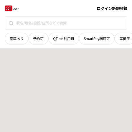
広島県
三原市
久井町山中野
地域選択で探す
ログイン
新規登録
空車あり
予約可
QT-net利用可
SmartPay利用可
車椅子