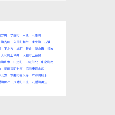
貝野町
学園町
木原
木原町
井町吉田
久井町和草
小泉町
古浜
町
下北方
城町
新倉
新倉町
須波
大和町上草井
大和町上徳良
和町和木
中之町
中之町北
中之町南
山
沼田東町七宝
沼田東町末広
下北方
本郷町善入寺
本郷町船木
幡町野串
八幡町本庄
八幡町美生