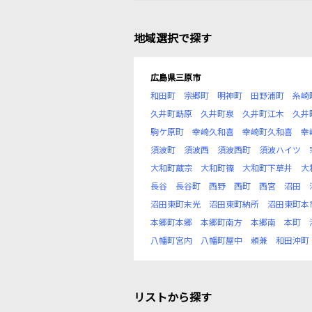
地域選択で探す
広島県三原市
和田町
宗郷町
明神町
田野浦町
糸崎
久井町莇原
久井町泉
久井町江木
久井
駒ケ原町
幸崎久和喜
幸崎町久和喜
幸
須波町
須波西
須波西町
須波ハイツ
大和町蔵宗
大和町篠
大和町下草井
大
長谷
長谷町
西野
西町
西宮
沼田
沼田東町末光
沼田東町納所
沼田東町本
本郷町本郷
本郷町南方
本郷南
本町
八幡町宮内
八幡町屋中
頼兼
和田沖町
リストから探す