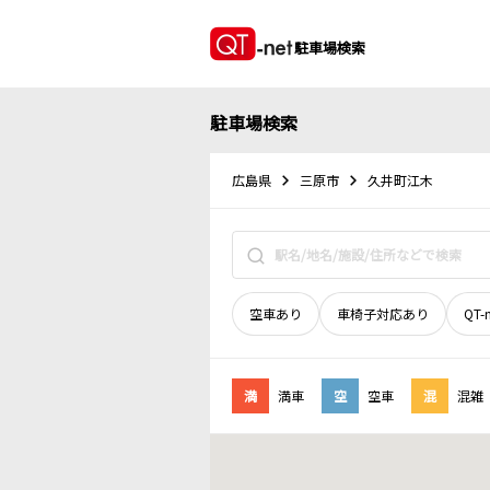
駐車場検索
駐車場検索
広島県
三原市
久井町江木
空車あり
車椅子対応あり
QT-
満
満車
空
空車
混
混雑