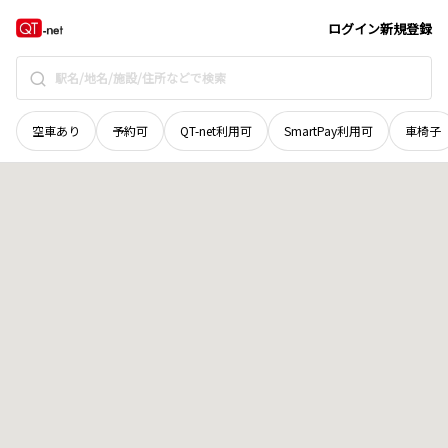
広島県
三原市
久井町莇原
地域選択で探す
ログイン
新規登録
空車あり
予約可
QT-net利用可
SmartPay利用可
車椅子