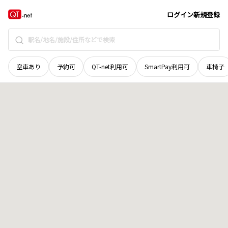
広島県
三原市
八幡町篝
地域選択で探す
ログイン
新規登録
空車あり
予約可
QT-net利用可
SmartPay利用可
車椅子