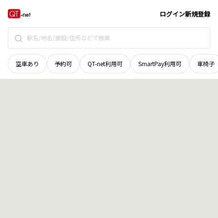
広島県
三原市
和田沖町
地域選択で探す
ログイン
新規登録
空車あり
予約可
QT-net利用可
SmartPay利用可
車椅子