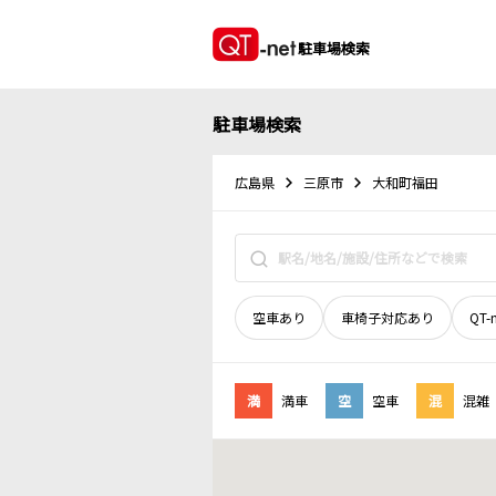
駐車場検索
駐車場検索
広島県
三原市
大和町福田
空車あり
車椅子対応あり
QT-
満
満車
空
空車
混
混雑