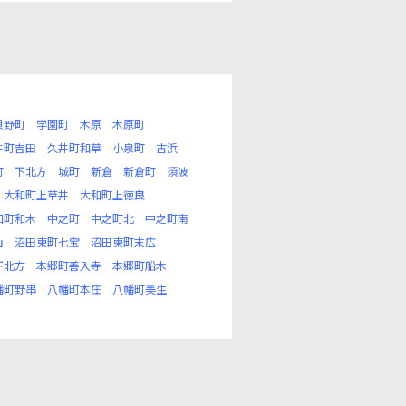
貝野町
学園町
木原
木原町
井町吉田
久井町和草
小泉町
古浜
町
下北方
城町
新倉
新倉町
須波
大和町上草井
大和町上徳良
和町和木
中之町
中之町北
中之町南
山
沼田東町七宝
沼田東町末広
下北方
本郷町善入寺
本郷町船木
幡町野串
八幡町本庄
八幡町美生