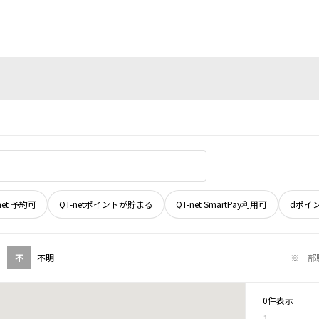
net 予約可
QT-netポイントが貯まる
QT-net SmartPay利用可
dポイ
不
不明
※一部
0件表示
1