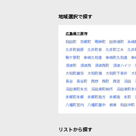
地域選択で探す
広島県三原市
和田町
宗郷町
明神町
田野浦町
糸崎
久井町莇原
久井町泉
久井町江木
久井
駒ケ原町
幸崎久和喜
幸崎町久和喜
幸
須波町
須波西
須波西町
須波ハイツ
大和町蔵宗
大和町篠
大和町下草井
大
長谷
長谷町
西野
西町
西宮
沼田
沼田東町末光
沼田東町納所
沼田東町本
本郷町本郷
本郷町南方
本郷南
本町
八幡町宮内
八幡町屋中
頼兼
和田沖町
リストから探す