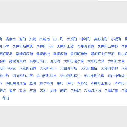
町
青葉台
旭町
糸崎
糸崎南
円一町
大畑町
沖浦町
奥野山町
小坂町
町小林
久井町坂井原
久井町下津
久井町土取
久井町羽倉
久井町山中野
久
崎町能地
幸崎町渡瀬
幸崎能地
幸崎渡瀬
鷺浦町須波
鷺浦町向田野浦
桜山
宗郷
高坂町真良
高坂町許山
田野浦
大和町姥ケ原
大和町大具
大和町大草
和町下徳良
大和町萩原
大和町箱川
大和町平坂
大和町福田
大和町椋梨
大
沼田町
沼田西町小原
沼田西町惣定
沼田西町松江
沼田東町片島
沼田東町釜
市
沼田東町両名
登町
鉢ケ峰町
東町
深町
本郷北
本郷町上北方
本郷町
港町
皆実
南方
宮浦
宮沖
明神
館町
八坂町
八幡町垣内
八幡町篝
八
和田