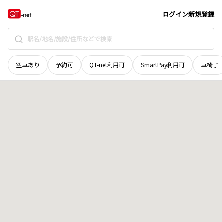
広島県
三原市
沖浦町
地域選択で探す
ログイン
新規登録
空車あり
予約可
QT-net利用可
SmartPay利用可
車椅子