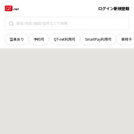
広島県
三原市
港町
地域選択で探す
ログイン
新規登録
空車あり
予約可
QT-net利用可
SmartPay利用可
車椅子