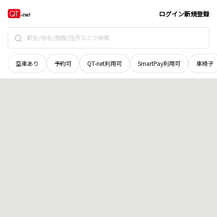
広島県
三原市
西野
地域選択で探す
ログイン
新規登録
空車あり
予約可
QT-net利用可
SmartPay利用可
車椅子